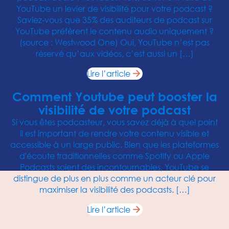
YouTube un levier de visibilité pour votre podcast ?
Saviez-vous que 35% des auditeurs de podcast sur
YouTube préfèrent le contenu audio uniquement ?
(source : Westwood One) Oui, YouTube n’est pas
réservé qu’aux vidéos, c’est aussi un […]
Lire l’article
Comment Youtube peut booster la
visibilité de votre podcast
Si vous êtes podcasteur, vous savez déjà à quel point
il est important de rendre votre contenu visible et
accessible à un large public. Bien que les plateformes
d'écoute traditionnelles comme Spotify ou Apple
Podcasts soient des incontournables, YouTube se
distingue de plus en plus comme un acteur clé pour
maximiser la visibilité des podcasts. […]
Lire l’article